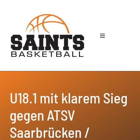
Zum
Inhalt
springen
Toggle
Navigation
News
Spiele
Teams
U18.1 mit klarem Sieg
Trainingszeiten
gegen ATSV
Schule und Verein
Saarbrücken /