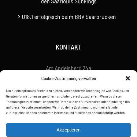
den Saarlouis Sunkings
U18.1 erfolgreich beim BBV Saarbrücken
KONTAKT
Am Andelsberg 24a
66386 St. Ingbert
Cookie-Zustimmung verwalten
Um dir ein optimales Erlebnis zu bieten, verwenden wir Technologien wie Cookies, um
Telefon: 06894 / 169350
Geräteinformationen zu speichern und/oder darauf zuzugreifen. Wenn du diesen
organisation@saints-basketball.de
Technologien zustimmst, können wir Daten wie das Surfverhalten oder eindeutige IDs
auf dieser Website verarbeiten. Wenn du deine Zustimmung nicht erteilst oder
zurückziehst, können bestimmte Merkmale und Funktionen beeinträchtigt werden.
Akzeptieren